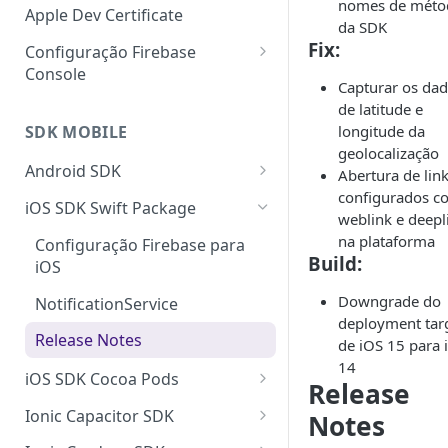
nomes de méto
Apple Dev Certificate
da SDK
Fix:
Configuração Firebase
Console
Capturar os da
API Firebase Cloud Messaging
de latitude e
(V1)
SDK MOBILE
longitude da
geolocalização
Android SDK
Abertura de lin
configurados 
Push Messaging Service
iOS SDK Swift Package
weblink e deepl
Release Notes
na plataforma
Configuração Firebase para
Build:
iOS
Downgrade do
NotificationService
deployment tar
Release Notes
de iOS 15 para 
14
iOS SDK Cocoa Pods
Release
iOS Rich Push Notifications
Ionic Capacitor SDK
Notes
iOS SDK Cocoa Pods (Objetive
Ionic Capacitor v3 SDK